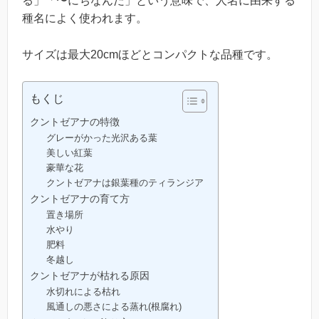
る」「〜にちなんだ」という意味で、人名に由来する
種名によく使われます。
サイズは最大20cmほどとコンパクトな品種です。
もくじ
クントゼアナの特徴
グレーがかった光沢ある葉
美しい紅葉
豪華な花
クントゼアナは銀葉種のティランジア
クントゼアナの育て方
置き場所
水やり
肥料
冬越し
クントゼアナが枯れる原因
水切れによる枯れ
風通しの悪さによる蒸れ(根腐れ)