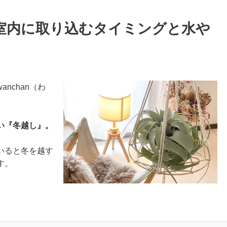
室内に取り込むタイミングと水や
nchan（わ
い『冬越し』。
いると冬を越す
す。