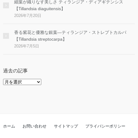
細葉が織りなす美しさ ティランジア・ディアギテンシス
【Tillandsia diaguitensis】
2026年7月20日
香る紫花と優雅な銀葉―ティランジア・ストレプトカルパ
【Tillandsia streptocarpa】
2026年7月5日
過去の記事
過
去
の
記
事
ホーム
お問い合わせ
サイトマップ
プライバシーポリシー