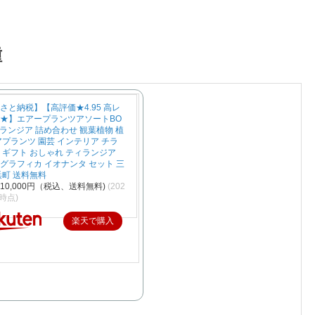
種
さと納税】【高評価★4.95 高レ
★】エアープランツアソートBO
ィランジア 詰め合わせ 観葉植物 植
アプランツ 園芸 インテリア チラ
 ギフト おしゃれ ティランジア
グラフィカ イオナンタ セット 三
浜町 送料無料
10,000円（税込、送料無料)
(202
2時点)
楽天で購入