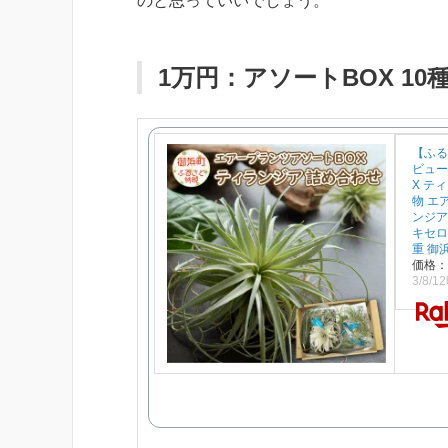
のと思っていいでしょう。
1万円：アソートBOX 10
【ふる
ビュー
X テ
物 エ
ンジア
キセロ
重 御
価格：
3/8/1