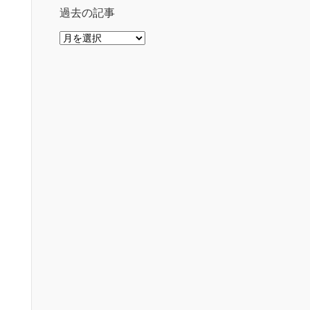
過去の記事
過
去
の
記
事