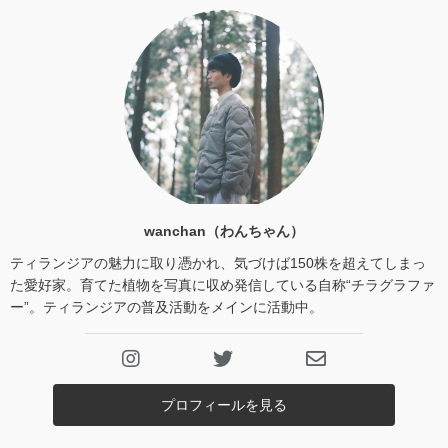
wanchan（わんちゃん）
ティランジアの魅力に取り憑かれ、気づけば150株を超えてしまっ
た愛好家。育てた植物を写真に収め発信している自称“チラグラファ
ー”。ティランジアの普及活動をメインに活動中。
プロフィールを見る