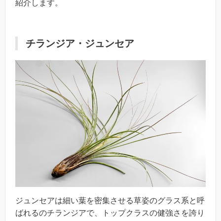
紹介します。
チランジア・ジュンセア
ジュンセアは細い葉を密集させる草姿のグラス系と呼
ばれるのチランジアで、トップクラスの健強さを誇り