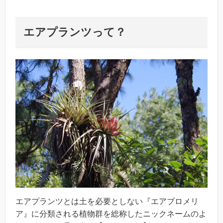
エアプランツって？
エアプランツとは土を必要としない『エアブロメリ
ア』に分類される植物群を総称したニックネームのよ