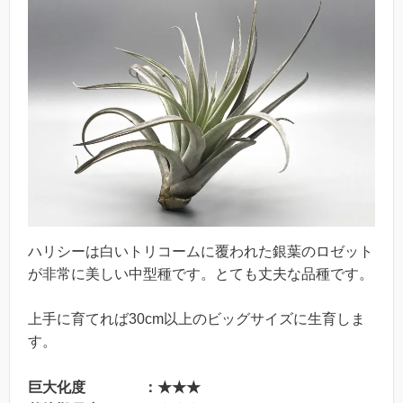
ハリシーは白いトリコームに覆われた銀葉のロゼット
が非常に美しい中型種です。とても丈夫な品種です。
上手に育てれば30cm以上のビッグサイズに生育しま
す。
巨大化度 ：★★
★