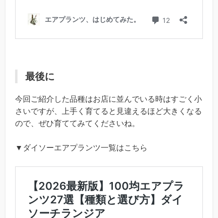
最後に
今回ご紹介した品種はお店に並んでいる時はすごく小
さいですが、上手く育てると見違えるほど大きくなる
ので、ぜひ育ててみてくださいね。
▼ダイソーエアプランツ一覧はこちら