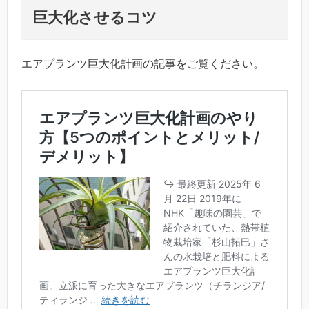
巨大化させるコツ
エアプランツ巨大化計画の記事をご覧ください。