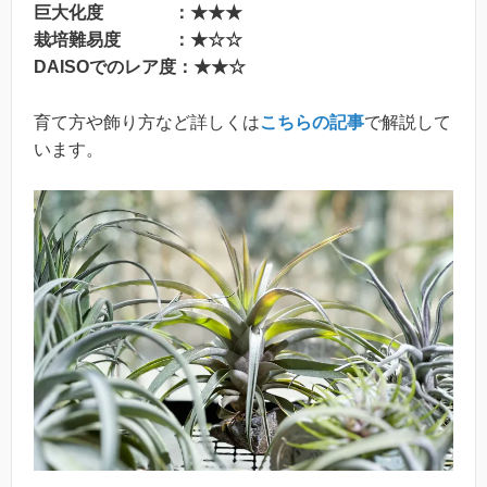
巨大化度 ：★★
★
栽培難易度 ：★☆☆
DAISOでのレア度：★★☆
育て方や飾り方など詳しくは
こちらの記事
で解説して
います。