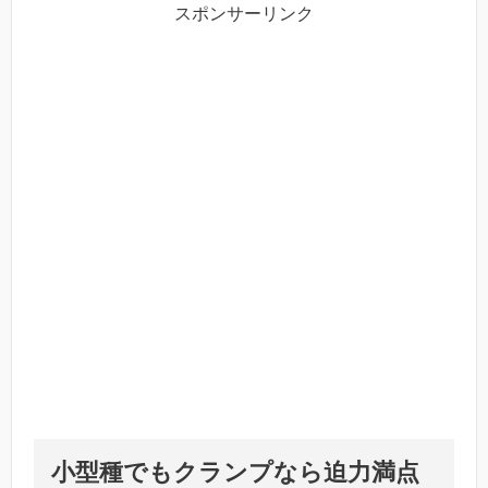
スポンサーリンク
小型種でもクランプなら迫力満点