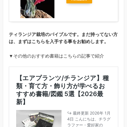
ティランジア栽培のバイブルです。まだ持ってない方
は、まずはこちらを入手する事をお勧めします。
▼その他のおすすめ書籍はこちらの記事で紹介