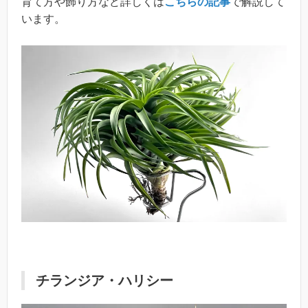
育て方や飾り方など詳しくは
こちらの記事
で解説して
います。
チランジア・ハリシー