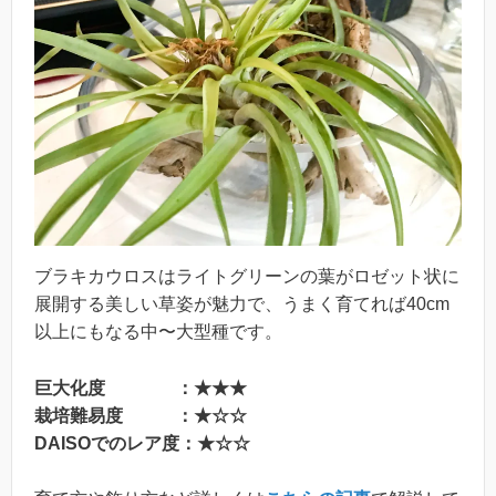
ブラキカウロスはライトグリーンの葉がロゼット状に
展開する美しい草姿が魅力で、うまく育てれば40cm
以上にもなる中〜大型種です。
巨大化度 ：★★
★
栽培難易度 ：★☆☆
DAISOでのレア度：★☆☆