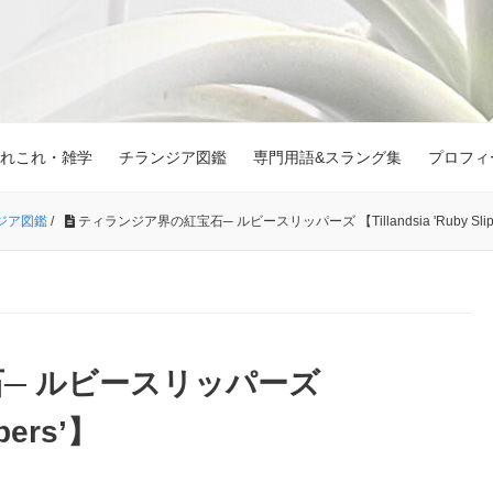
れこれ・雑学
チランジア図鑑
専門用語&スラング集
プロフィ
ジア図鑑
/
ティランジア界の紅宝石─ ルビースリッパーズ 【Tillandsia 'Ruby Slipp
─ ルビースリッパーズ
ppers’】