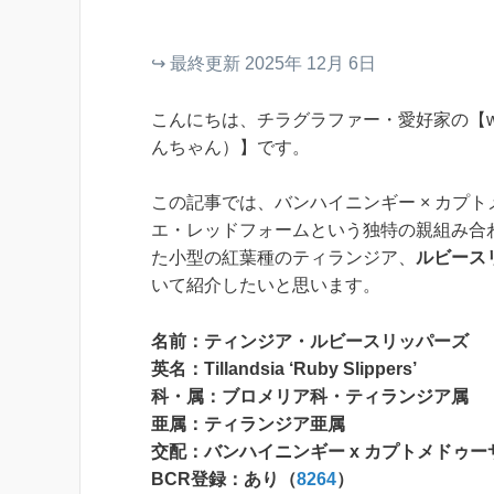
↪︎ 最終更新 2025年 12月 6日
こんにちは、チラグラファー・愛好家の【wa
んちゃん）】です。
この記事では、バンハイニンギー × カプト
エ・レッドフォームという独特の親組み合
た小型の紅葉種のティランジア、
ルビース
いて紹介したいと思います。
名前：ティンジア・ルビースリッパーズ
英名：Tillandsia ‘Ruby Slippers’
科・属：ブロメリア科・ティランジア属
亜属：ティランジア亜属
交配：バンハイニンギー x カプトメドゥ
BCR登録：あり（
8264
）