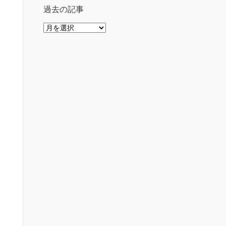
過去の記事
過
去
の
記
事