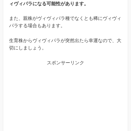
ィヴィパラになる可能性があります。
また、親株がヴィヴィパラ種でなくとも稀にヴィヴィ
パラする場合もあります。
生育株からヴィヴィパラが突然出たら幸運なので、大
切にしましょう。
スポンサーリンク