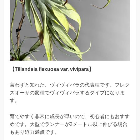
【Tillandsia flexuosa var. vivipara】
言わずと知れた、ヴィヴィパラの代表種です。フレク
スオーサの変種でヴィヴィパラするタイプになりま
す。
育てやすく非常に成長が早いので、初心者にもおすす
めです。大型でランナーが2メートル以上伸びる場合
もあり迫力満点です。