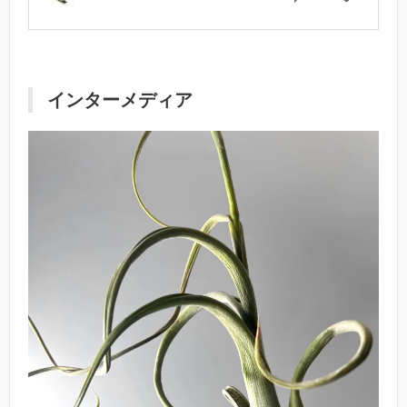
インターメディア