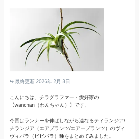
↪︎ 最終更新 2026年 2月 8日
こんにちは、チラグラファー・愛好家の
【wanchan（わんちゃん）】です。
今回はランナーを伸ばしながら連なるティランジア/
チランジア（エアプランツ/エアープランツ）のヴィ
ヴィパラ（ビビパラ）種をまとめてみました。