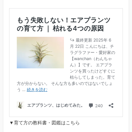
▼育て方の教科書・図鑑はこちら