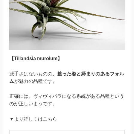
【
Tillandsia murolum
】
派手さはないものの、
整った姿と締まりのあるフォル
ム
が魅力の品種です。
正確には、ヴィヴィパラになる系統がある品種という
のが正しいようです。
▼より詳しくはこちら