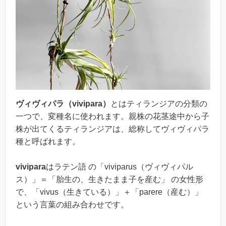
ヴィヴィパラ（
vivipara
）
とはティランジアの分類の
一つで、変種名に使われます。親株の花茎途中から子
株が出てくるティランジアは、総称してヴィヴィパラ
種と呼ばれます。
vivipara
はラテン語 の「viviparus（ヴィヴィパル
ス）」＝「胎生の、生きたまま子を産む」 の女性形
で、「vivus（生きている）」＋「parere（産む）」
という言葉の組み合わせです。