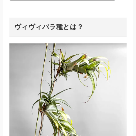
ヴィヴィパラ種とは？