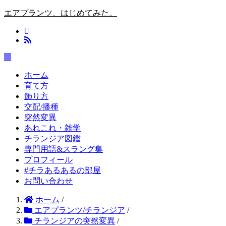
エアプランツ、はじめてみた。
ホーム
育て方
飾り方
交配/播種
突然変異
あれこれ・雑学
チランジア図鑑
専門用語&スラング集
プロフィール
#チラあるあるの部屋
お問い合わせ
ホーム
/
エアプランツ/チランジア
/
チランジアの突然変異
/