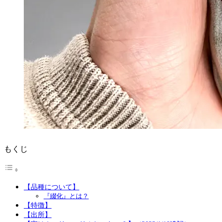
もくじ
【品種について】
『綴化』とは？
【特徴】
【出所】