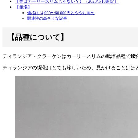
【実はカーリースリムじゃない？】（2023/1/18追記）
【相場】
価格は14,000〜60,000円とややお高め
関連性の高そうな記事
【品種について】
ティランジア・クラーケンはカーリースリムの栽培品種で
綴
ティランジアの綴化はとても珍しいため、見かけることはほ