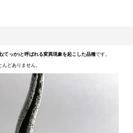
化(てっか)と呼ばれる変異現象を起こした品種
です。
とんどありません。