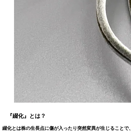
『綴化』とは
？
綴化とは株の生長点に傷が入ったり突然変異が生じることで