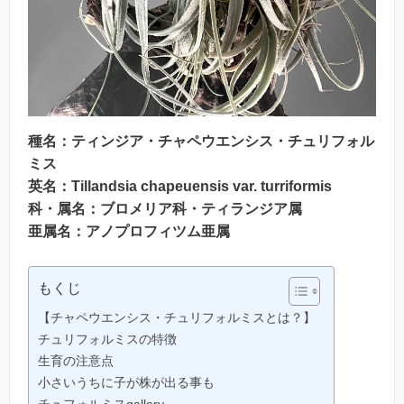
種名：ティンジア・
チャペウエンシス・チュリフォル
ミス
英名：
Tillandsia chapeuensis var. turriformis
科・属名：ブロメリア科・ティランジア属
亜属名：
アノプロフィツム
亜属
もくじ
【チャペウエンシス・チュリフォルミスとは？】
チュリフォルミスの特徴
生育の注意点
小さいうちに子が株が出る事も
チュフォルミスgallery