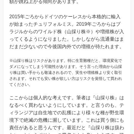
額が跳ね上がる傾向があります。
2015年ごろからドイツのケーレスから本格的に輸入
が始まったチュリフォルミス。2019年ごろからはブ
ラジルからのワイルド株（山採り株※）や増殖株が入
ってくるようになりました。しかしながら流通量はま
だまだ少ないので今後国内外での増殖が待たれます。
※山採り株はリスクがあります。特に生育難種だと、環境変化で
ダメになってしまう可能性があります。そう言った理由から山採
り株は買い手からも敬遠されるので、実生や増殖株より安く取引
されます。それでも安い株が欲しい方はリスクを覚悟して買われ
てください。
ここからは個人的な考えです。筆者は『山採り株』は
なるべく買わないようにしています。と言うのも、テ
ィランジアは自生地での乱獲により様々な種が野生環
境下で絶滅の危機に瀕しています。これは買う側にも
責任があると思うんです。最近だと『山採り株は扱わ