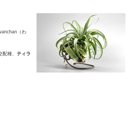
nchan（わ
交配種、
ティラ