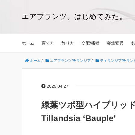
エアプランツ、はじめてみた。
ホーム
育て方
飾り方
交配/播種
突然変異
あ
ホーム
/
エアプランツ/チランジア
/
ティランジア/チラン
2025.04.27
緑葉ツボ型ハイブリッド
Tillandsia ‘Bauple’