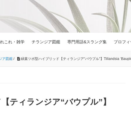
れこれ・雑学
チランジア図鑑
専門用語&スラング集
プロフィ
ジア図鑑
/
緑葉ツボ型ハイブリッド【ティランジア“バウプル”】Tillandsia ‘Bauple
【ティランジア“バウプル”】