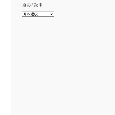
過去の記事
過
去
の
記
事