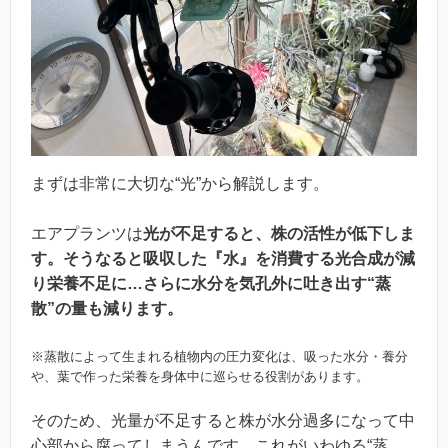
まずは非常に大切な“光”から解説します。
エアプランツは
光が不足すると、株の活性が低下しま
す。そうなると吸収した『水』を消費する光合成が減
り栄養不足に…さらに水分を気孔外に吐き出す“蒸
散”の量も減ります。
※蒸散によって生まれる植物内の圧力変化は、吸った水分・養分
や、葉で作った栄養を身体中に巡らせる役割があります。
そのため、光量が不足すると株が水分過多になって中
心部から腐ってしまうんです。これがいわゆる“蒸