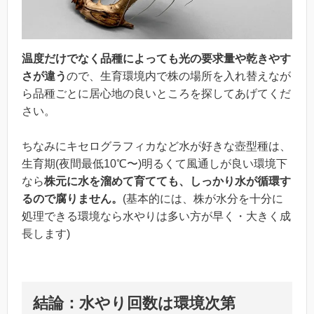
温度だけでなく品種によっても光の要求量や乾きやす
さが違う
ので、生育環境内で株の場所を入れ替えなが
ら品種ごとに居心地の良いところを探してあげてくだ
さい。
ちなみにキセログラフィカなど水が好きな壺型種は、
生育期(夜間最低10℃〜)明るくて風通しが良い環境下
なら
株元に水を溜めて育てても、しっかり水が循環す
るので腐りません。
(基本的には、株が水分を十分に
処理できる環境なら水やりは多い方が早く・大きく成
長します)
結論：水やり回数は環境次第