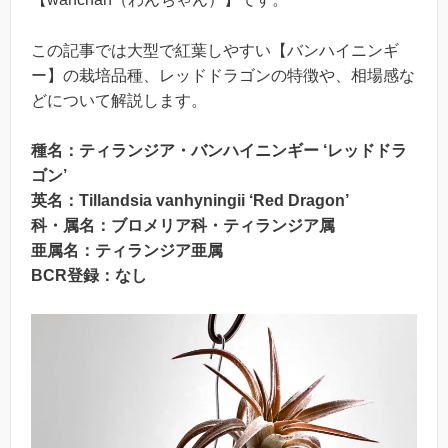
この記事では大型で紅葉しやすい【バンハイニンギ
ー】の栽培品種、レッドドラゴンの特徴や、相場感な
どについて解説します。
種
名
：ティランジア・バンハイニンギー ‘レッドドラ
ゴン’
英名：Tillandsia vanhyningii ‘Red Dragon’
科・属名：ブロメリア科・ティランジア属
亜属
名
：ティランジア亜属
BCR登録：なし