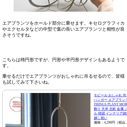
エアプランツをホールド部分に乗せます。キセログラフィカ
やエクセルタなどの中型で葉の長いエアプランツと相性が良
さそうですね。
こちらは楕円形ですが、円形や半円形デザインもあるようで
す。
乗せるだけでエアプランツがおしゃれに吊るせるので、皆様
も試してみて下さいね。
モビール おしゃれ 吊
ハンガー エアプランツ 
THINGS PLANT M
飾り 天井 北欧 金属
ル 韓国 インテリア雑
越し祝い
価格：4,290円（税込