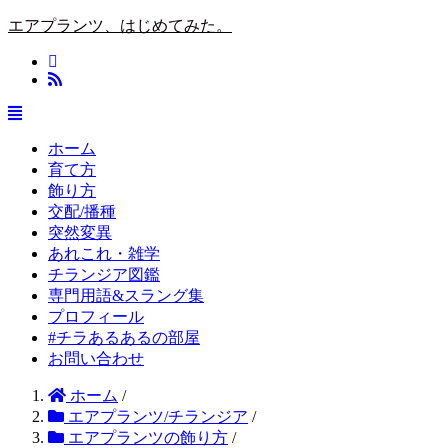
エアプランツ、はじめてみた。
ホーム
育て方
飾り方
交配/播種
突然変異
あれこれ・雑学
チランジア図鑑
専門用語&スラング集
プロフィール
#チラあるあるの部屋
お問い合わせ
ホーム
/
エアプランツ/チランジア
/
エアプランツの飾り方
/