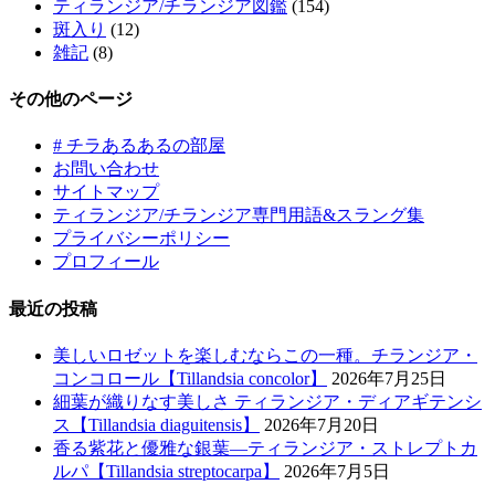
ティランジア/チランジア図鑑
(154)
斑入り
(12)
雑記
(8)
その他のページ
# チラあるあるの部屋
お問い合わせ
サイトマップ
ティランジア/チランジア専門用語&スラング集
プライバシーポリシー
プロフィール
最近の投稿
美しいロゼットを楽しむならこの一種。チランジア・
コンコロール【Tillandsia concolor】
2026年7月25日
細葉が織りなす美しさ ティランジア・ディアギテンシ
ス【Tillandsia diaguitensis】
2026年7月20日
香る紫花と優雅な銀葉―ティランジア・ストレプトカ
ルパ【Tillandsia streptocarpa】
2026年7月5日