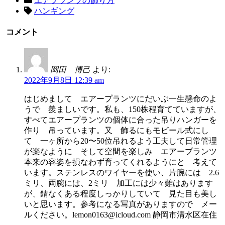
エアプランツの飾り方
ハンギング
コメント
岡田 博己
より:
2022年9月8日 12:39 am
はじめまして エアープランツにだいぶ一生懸命のよ
うで 羨ましいです。私も、150株程育てていますが、
すべてエアープランツの個体に合った吊りハンガーを
作り 吊っています。又 飾るにもモビール式にし
て 一ヶ所から20〜50位吊れるよう工夫して日常管理
が楽なように そして空間を楽しみ エアープランツ
本来の容姿を損なわず育ってくれるようにと 考えて
います。ステンレスのワイヤーを使い、片腕には 2.6
ミリ、両腕には、2ミリ 加工には少々難はあります
が、錆なくある程度しっかりしていて 見た目も美し
いと思います。参考になる写真がありますので メー
ルください。lemon0163@icloud.com 静岡市清水区在住