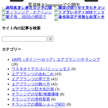
育成株をInstagramで公開中
サイト内の記事を検索

カテゴリー
100均（ダイソー/セリア）エアプランツ/チランジア
(28)
ウスネオイデス/スパニッシュモス
(6)
エアプランツのあれこれ
(43)
エアプランツの育て方
(42)
エアプランツの飾り方
(42)
エアプランツ巨大化計画
(3)
チランジアの交配/無菌播種
(8)
チランジアの突然変異
(8)
チランジアの通販ショップ紹介
(8)