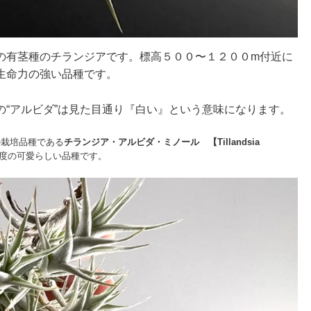
の有茎種のチランジアです。標高５００〜１２００m付近に
生命力の強い品種です。
“アルビダ”は見た目通り『白い』という意味になります。
の栽培品種である
チランジア・アルビダ・ミノール 【Tillandsia
程度の可愛らしい品種です。