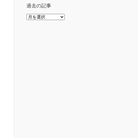
過去の記事
過
去
の
記
事