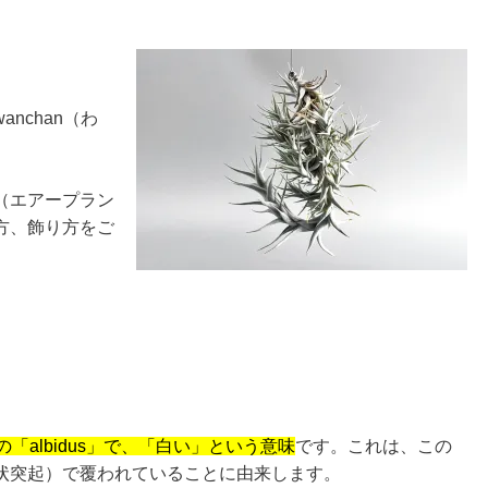
nchan（わ
（エアープラン
方、飾り方をご
「albidus」で、「白い」という意味
です。これは、この
状突起）で覆われていることに由来します。