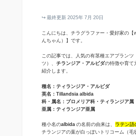
↪︎ 最終更新 2025年 7月 20日
こんにちは、チラグラファー・愛好家の【wa
んちゃん）】です。
この記事では、人気の有茎種エアプランツ
ツ）、
チランジア・アルビダ
の特徴や育て
紹介します。
種名：ティランジア・アルビダ
英名：Tillandsia albida
科・属名：ブロメリア科・ティランジア属
亜属：ティランジア亜属
種小名の
albida
の名前の由来は、
ラテン語の
チランジアの葉が白っぽいトリコーム（毛